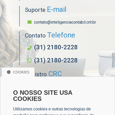
E-mail
Suporte
contato@inteligenciacontabil.cnt.br
Telefone
Contato
(31) 2180-2228
(31) 2180-2228
CRC
COOKIES
Registro
CRC/MG MG-018.869
O NOSSO SITE USA
COOKIES
Sociais
Redes
Utilizamos cookies e outras tecnologias de